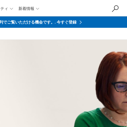
ニティ
新着情報


を最前列でご覧いただける機会です。.
今すぐ登録