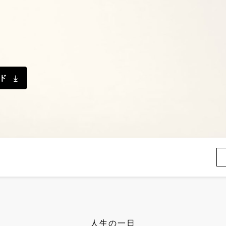
イド
人生の一日