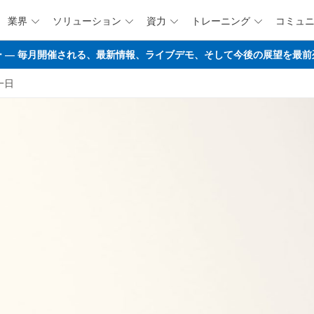
業界
ソリューション
資力
トレーニング
コミュ




メインコンテンツにスキップ
マップウェビナー ― 毎月開催される、最新情報、ライブデモ、そして今後の展望
一日