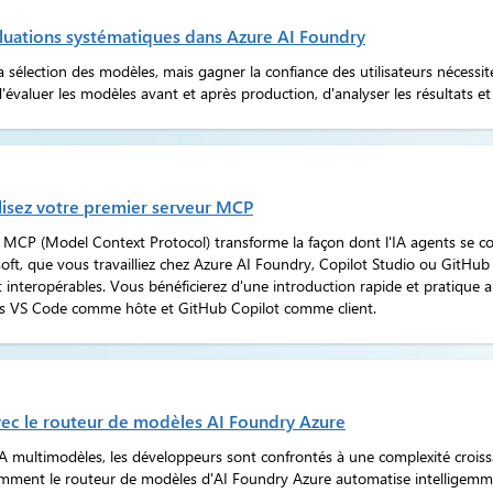
valuations systématiques dans Azure AI Foundry
 sélection des modèles, mais gagner la confiance des utilisateurs nécessi
luer les modèles avant et après production, d'analyser les résultats et d'
ilisez votre premier serveur MCP
MCP (Model Context Protocol) transforme la façon dont l'IA agents se con
oft, que vous travailliez chez Azure AI Foundry, Copilot Studio ou GitHub C
et interopérables. Vous bénéficierez d'une introduction rapide et pratiq
dans VS Code comme hôte et GitHub Copilot comme client.
vec le routeur de modèles AI Foundry Azure
A multimodèles, les développeurs sont confrontés à une complexité croiss
omment le routeur de modèles d'AI Foundry Azure automatise intelligemme