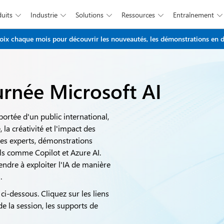
duits
Industrie
Solutions
Ressources
Entraînement





Passer au contenu principal
x chaque mois pour découvrir les nouveautés, les démonstrations en di
urnée Microsoft AI
portée d'un public international,
la créativité et l'impact des
es experts, démonstrations
ls comme Copilot et Azure AI.
dre à exploiter l'IA de manière
.
ci-dessous. Cliquez sur les liens
e la session, les supports de