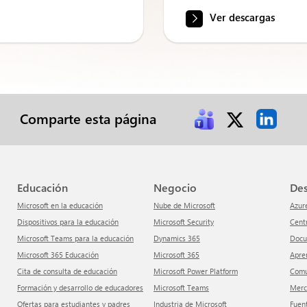
Ver descargas
Comparte esta página
Educación
Negocio
De
Microsoft en la educación
Nube de Microsoft
Azur
Dispositivos para la educación
Microsoft Security
Cen
Microsoft Teams para la educación
Dynamics 365
Doc
Microsoft 365 Educación
Microsoft 365
apr
Cita de consulta de educación
Microsoft Power Platform
Com
Formación y desarrollo de educadores
Microsoft Teams
Mer
Ofertas para estudiantes y padres
Industria de Microsoft
Fuen