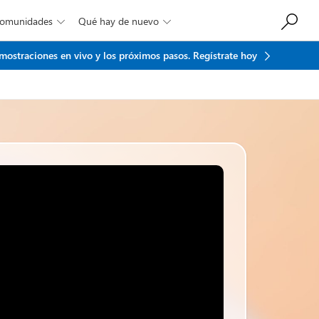
Comunidades
Qué hay de nuevo


emostraciones en vivo y los próximos pasos.
Regístrate hoy