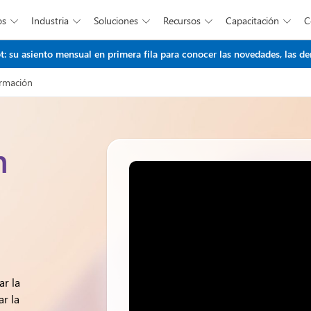
os
Industria
Soluciones
Recursos
Capacitación





Saltar al contenido principal
t: su asiento mensual en primera fila para conocer las novedades, las d
ormación
n
ar la
ar la