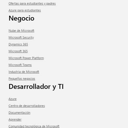
Ofertas para estudiantes y padres
Azure para estudiantes
Negocio
Nube de Microsoft
Microsoft Security
Dynamics 365
Microsoft 365
Microsoft Power Platform
Microsoft Teams
Industria de Microsoft
Pequeños negocios
Desarrollador y TI
Azure
Centro de desarrolladores
Documentación
aprender
Comunidad tecnológica de Microsoft