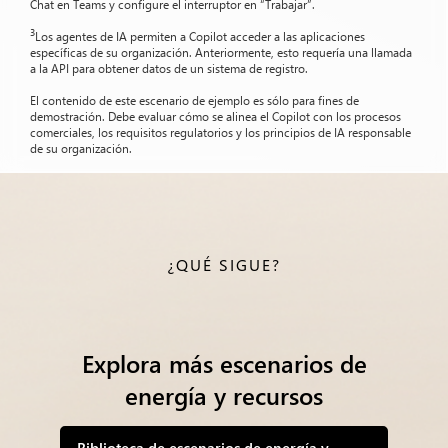
Chat en Teams y configure el interruptor en “Trabajar”.
3
Los agentes de IA permiten a Copilot acceder a las aplicaciones
específicas de su organización. Anteriormente, esto requería una llamada
a la API para obtener datos de un sistema de registro.
El contenido de este escenario de ejemplo es sólo para fines de
demostración. Debe evaluar cómo se alinea el Copilot con los procesos
comerciales, los requisitos regulatorios y los principios de IA responsable
de su organización.
¿QUÉ SIGUE?
Explora más escenarios de
energía y recursos