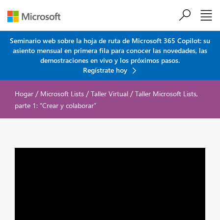
Saltar al contenido principal
Seminario web sobre la hoja de ruta de Microsoft 365 Copilot: su
asiento mensual en primera fila para conocer las novedades, las
demostraciones en vivo y los próximos pasos.
Regístrate hoy
/
/
/
Hogar
Microsoft Lists
Taller Virtual
Taller Microsoft Lists,
parte 1: “Crear y colaborar”