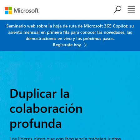
Saltar al contenido principal
Seminario web sobre la hoja de ruta de Microsoft 365 Copilot: su
asiento mensual en primera fila para conocer las novedades, las
demostraciones en vivo y los próximos pasos.
Regístrate hoy
Duplicar la
colaboración
profunda
Los líderes dicen que con frecuencia trabajan juntos,