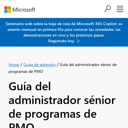
Saltar al contenido principal
Seminario web sobre la hoja de ruta de Microsoft 365 Copilot: su
asiento mensual en primera fila para conocer las novedades, las
demostraciones en vivo y los próximos pasos.
Regístrate hoy
/
/
Hogar
Guías de adopción
Guía del administrador sénior de
programas de PMO
Guía del
administrador sénior
de programas de
PMO